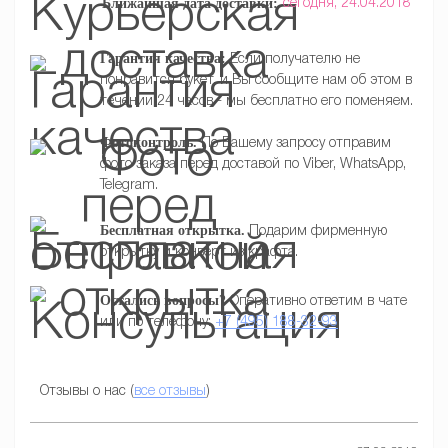
Ближайшая дата доставки:
сегодня,
24.04.2018
Гарантия качества:
Если получателю не
понравится букет, и Вы сообщите нам об этом в
течении 24 часов - мы бесплатно его поменяем.
Фотоконтроль.
По Вашему запросу отправим
фото заказа перед доставой по Viber, WhatsApp,
Telegram.
Бесплатная открытка.
Подарим фирменную
открытку и конверт из крафта.
Остались вопросы?
Оперативно ответим в чате
или по телефону:
+7 (495) 188-32-93
Отзывы о нас (
все отзывы
)