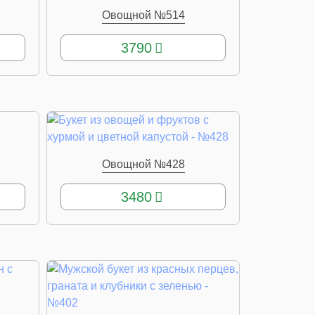
Овощной №514
КУПИТЬ
3790
Овощной №428
КУПИТЬ
3480