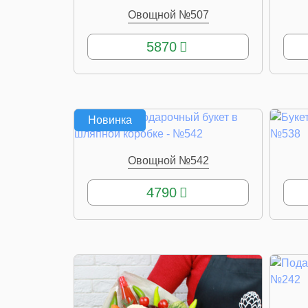
Овощной №507
КУПИТЬ
5870
Новинка
Овощной №542
КУПИТЬ
4790