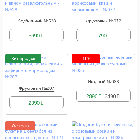
Клубничный №528
Фруктовый №972
КУПИТЬ
КУПИТЬ
5690
1790
Хит продаж
-18%
Ягодный №036
КУПИТЬ
Фруктовый №287
КУПИТЬ
2890
3490
2390
Учителю