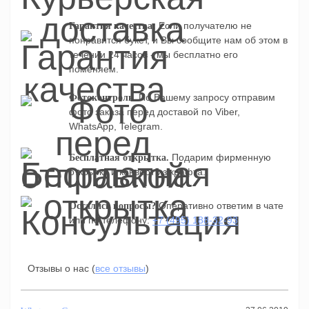
Если получателю не
Гарантия качества:
понравится букет, и Вы сообщите нам об этом в
течении 24 часов - мы бесплатно его
поменяем.
По Вашему запросу отправим
Фотоконтроль.
фото заказа перед доставой по Viber,
WhatsApp, Telegram.
Подарим фирменную
Бесплатная открытка.
открытку и конверт из крафта.
Оперативно ответим в чате
Остались вопросы?
или по телефону:
+7 (495) 188-32-93
Отзывы о нас (
все отзывы
)