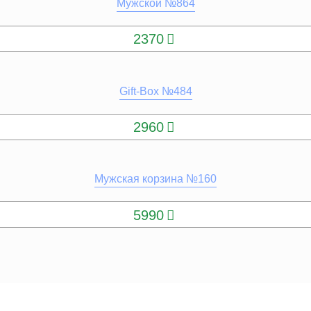
Мужской №864
КУПИТЬ
2370
Gift-Box №484
КУПИТЬ
2960
Мужская корзина №160
КУПИТЬ
5990