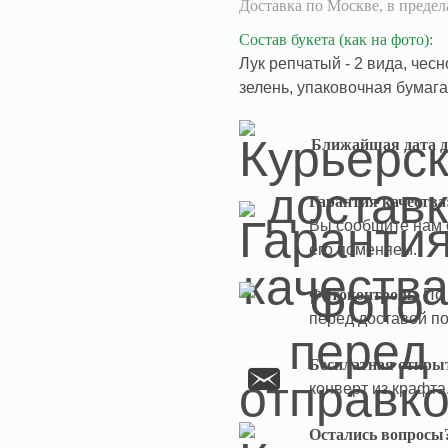
Доставка
по Москве,
в преде
Состав букета
(как на фото)
:
Лук репчатый - 2 вида, чес
зелень, упаковочная бумага,
Ближайшая дата д
Гарантия качества
Вы сообщите нам о
его поменяем.
Фотоконтроль.
По 
перед доставой по
Бесплатная откры
конверт из крафта
Остались вопросы