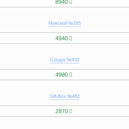
8940
Мужской №185
КУПИТЬ
4940
Сундук №432
КУПИТЬ
4980
Gift-Box №482
КУПИТЬ
2870