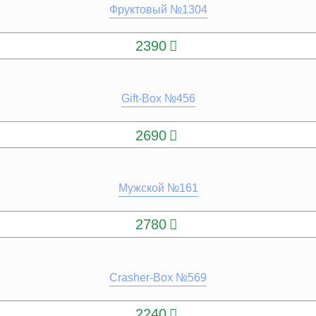
Фруктовый №1304
КУПИТЬ
2390
Gift-Box №456
КУПИТЬ
2690
Мужской №161
КУПИТЬ
2780
Crasher-Box №569
КУПИТЬ
2240