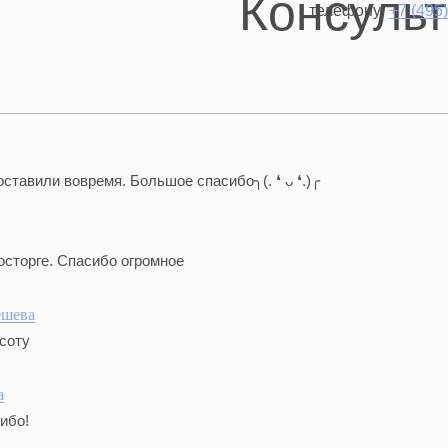
телефону:
+7 (495
ставили вовремя. Большое спасибо╮(. ❛ ᴗ ❛.)╭
осторге. Спасибо огромное
ешева
соту
a
ибо!