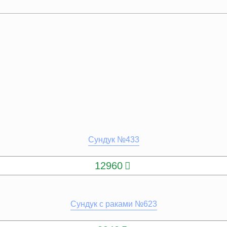
Сундук №433
КУПИТЬ
12960
Сундук с раками №623
КУПИТЬ