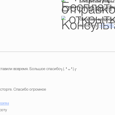
Бесплатная откры
конверт из крафта
Остались вопросы
телефону:
+7 (495)
тавили вовремя. Большое спасибо╮(. ❛ ᴗ ❛.)╭
осторге. Спасибо огромное
ешева
соту