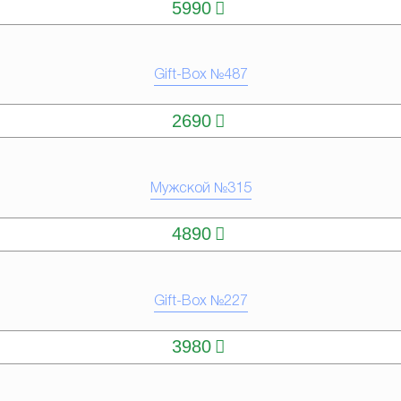
5990
Gift-Box №487
КУПИТЬ
2690
Мужской №315
КУПИТЬ
4890
Gift-Box №227
КУПИТЬ
3980