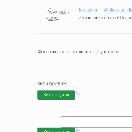
Instagram
@dinosaur_eli
Именинник доволен! Спаси
Фотогалерея счастливых получателей
Хиты продаж
Хит продаж