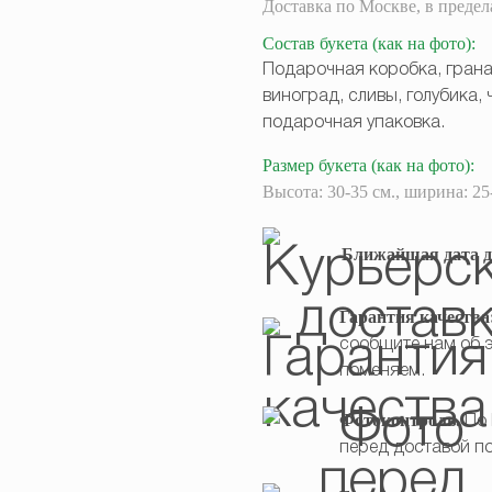
Доставка
по Москве,
в преде
Состав букета
(как на фото)
:
Подарочная коробка, гранат
виноград, сливы, голубика,
подарочная упаковка.
Размер букета
(как на фото)
:
Высота: 30-35 см., ширина: 25
Ближайшая дата д
Гарантия качества
сообщите нам об э
поменяем.
Фотоконтроль.
По 
перед доставой по 