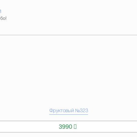
a
бо!
Фруктовый №323
КУПИТЬ
3990