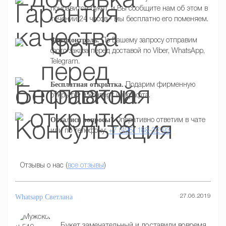
понравится букет, и Вы сообщите нам об этом в
течении 24 часов - мы бесплатно его поменяем.
Фотоконтроль.
По Вашему запросу отправим
фото заказа перед доставой по Viber, WhatsApp,
Telegram.
Бесплатная открытка.
Подарим фирменную
открытку и конверт из крафта.
Остались вопросы?
Оперативно ответим в чате
или по телефону:
+7 (495) 188-32-93
Отзывы о нас (
все отзывы
)
Whatsapp
Светлана
27.06.2019
Букет замечательный и доставили вовремя.