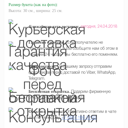
Размер букета
(как на фото)
:
Высота: 30 см., ширина: 25 см.
Ближайшая дата доставки:
сегодня,
24.04.2018
Гарантия качества:
Если получателю не
понравится букет, и Вы сообщите нам об этом в
течении 24 часов - мы бесплатно его поменяем.
Фотоконтроль.
По Вашему запросу отправим
фото заказа перед доставой по Viber, WhatsApp,
Telegram.
Бесплатная открытка.
Подарим фирменную
открытку и конверт из крафта.
Остались вопросы?
Оперативно ответим в чате
или по телефону:
+7 (495) 188-32-93