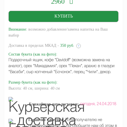
2960
Внимание:
возможно добавление/замена напитка на Ваш
выбор
Доставка
в пределах МКАД -
350 руб.
?
Состав букета
(как на фото)
:
Подарочный ящик, кофе "Davidoff" (возможна замена на
аналог), орех "Макадамия", орех "Пекан", арахис в глазури
"Васаби", сыр копченый "Бочонок", перец "Чили", декор.
Размер букета
(как на фото)
:
Высота: 40 см, ширина: 40 см
Ближайшая дата доставки:
сегодня,
24.04.2018
Гарантия качества:
Если получателю не
понравится букет, и Вы сообщите нам об этом в