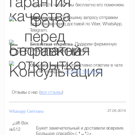
течении 24 часов - мы бесплатно его поменяем.
Фотоконтроль.
По Вашему запросу отправим
фото заказа перед доставой по Viber, WhatsApp,
Telegram.
Бесплатная открытка.
Подарим фирменную
открытку и конверт из крафта.
Остались вопросы?
Оперативно ответим в чате
или по телефону:
+7 (495) 188-32-93
Отзывы о нас (
все отзывы
)
Whatsapp
Светлана
27.06.2019
Букет замечательный и доставили вовремя.
Большое спасибо╮(. ❛ ᴗ ❛.)╭