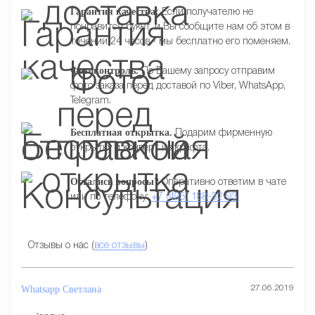
Гарантия качества:
Если получателю не
понравится букет, и Вы сообщите нам об этом в
течении 24 часов - мы бесплатно его поменяем.
Фотоконтроль.
По Вашему запросу отправим
фото заказа перед доставой по Viber, WhatsApp,
Telegram.
Бесплатная открытка.
Подарим фирменную
открытку и конверт из крафта.
Остались вопросы?
Оперативно ответим в чате
или по телефону:
+7 (495) 188-32-93
Отзывы о нас (
все отзывы
)
Whatsapp
Светлана
27.06.2019