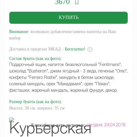
3670
Внимание:
возможно добавление/замена напитка на Ваш
выбор
Доставка
в пределах МКАД -
Бесплатно!
?
Состав букета
(как на фото)
:
Подарочный ящик, напиток безалкогольный "Fentimans",
шоколад "Busheron", джем ягодный - 3 вида, печенье "Oreo",
конфеты "Ferrero Roshe", миндаль в белом шоколаде,
соленый миндаль, орех "Макадамия", орех "Пекан",
фисташки, жареный миндаль, жареный фундук, декор.
Размер букета
(как на фото)
:
Высота: 30 см, ширина: 35 см
Ближайшая дата доставки:
сегодня,
24.04.2018