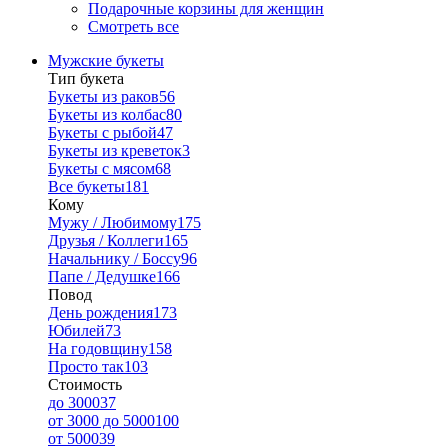
Подарочные корзины для женщин
Смотреть все
Мужские букеты
Тип букета
Букеты из раков
56
Букеты из колбас
80
Букеты с рыбой
47
Букеты из креветок
3
Букеты с мясом
68
Все букеты
181
Кому
Мужу / Любимому
175
Друзья / Коллеги
165
Начальнику / Боссу
96
Папе / Дедушке
166
Повод
День рождения
173
Юбилей
73
На годовщину
158
Просто так
103
Стоимость
до 3000
37
от 3000 до 5000
100
от 5000
39