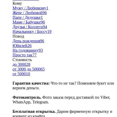
Кому
Мужу / Любимому
1
Жене / Любимой
96
Папе / Дедушке
1
Маме / Бабушке
96
Друзья / Коллеги
94
Начальнику / Боссу
19
Повод
День рождения
96
Юбилей
26
На годовщину
93
Просто так
77
Стоимость
до 3000
28
от 3000 до 5000
65
от 5000
10
Гарантия качества:
Что-то не так? Поменяем букет или
вернем деньги.
Фотоконтроль.
Фото заказа перед доставкой по Viber,
WhatsApp, Telegram.
Бесплатная открытка.
Дарим фирменную открытку и
конверт из крафта.