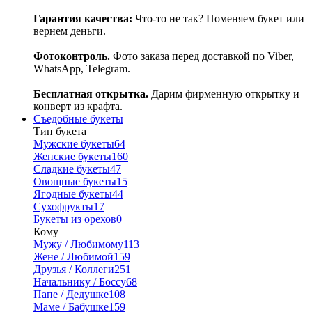
Гарантия качества:
Что-то не так? Поменяем букет или
вернем деньги.
Фотоконтроль.
Фото заказа перед доставкой по Viber,
WhatsApp, Telegram.
Бесплатная открытка.
Дарим фирменную открытку и
конверт из крафта.
Съедобные букеты
Тип букета
Мужские букеты
64
Женские букеты
160
Сладкие букеты
47
Овощные букеты
15
Ягодные букеты
44
Сухофрукты
17
Букеты из орехов
0
Кому
Мужу / Любимому
113
Жене / Любимой
159
Друзья / Коллеги
251
Начальнику / Боссу
68
Папе / Дедушке
108
Маме / Бабушке
159