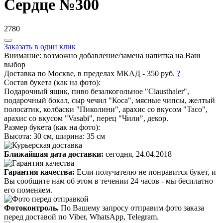
Сердце №300
2780
Заказать в один клик
Внимание:
возможно добавление/замена напитка на Ваш
выбор
Доставка
по Москве,
в пределах МКАД -
350 руб.
?
Состав букета
(как на фото)
:
Подарочный ящик, пиво безалкогольное "Clausthaler",
подарочный бокал, сыр чечил "Коса", мясные чипсы, желтый
полосатик, колбаски "Пиколини", арахис со вкусом "Taco",
арахис со вкусом "Vasabi", перец "Чили", декор.
Размер букета
(как на фото)
:
Высота: 30 см, ширина: 35 см
Ближайшая дата доставки:
сегодня,
24.04.2018
Гарантия качества:
Если получателю не понравится букет, и
Вы сообщите нам об этом в течении 24 часов - мы бесплатно
его поменяем.
Фотоконтроль.
По Вашему запросу отправим фото заказа
перед доставой по Viber, WhatsApp, Telegram.