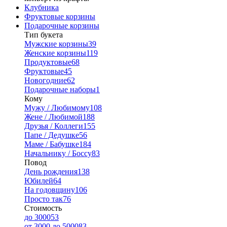
Клубника
Фруктовые корзины
Подарочные корзины
Тип букета
Мужские корзины
39
Женские корзины
119
Продуктовые
68
Фруктовые
45
Новогодние
62
Подарочные наборы
1
Кому
Мужу / Любимому
108
Жене / Любимой
188
Друзья / Коллеги
155
Папе / Дедушке
56
Маме / Бабушке
184
Начальнику / Боссу
83
Повод
День рождения
138
Юбилей
64
На годовщину
106
Просто так
76
Стоимость
до 3000
53
от 3000 до 5000
83