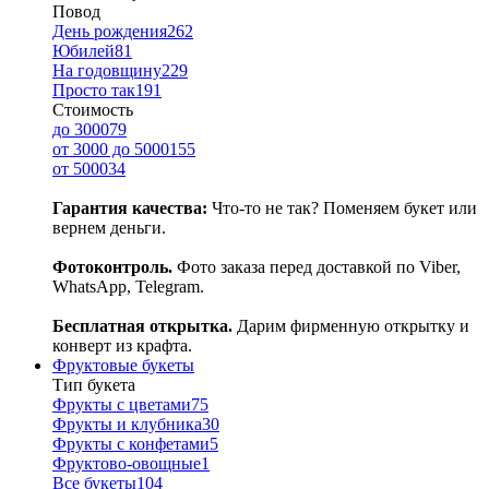
Повод
День рождения
262
Юбилей
81
На годовщину
229
Просто так
191
Стоимость
до 3000
79
от 3000 до 5000
155
от 5000
34
Гарантия качества:
Что-то не так? Поменяем букет или
вернем деньги.
Фотоконтроль.
Фото заказа перед доставкой по Viber,
WhatsApp, Telegram.
Бесплатная открытка.
Дарим фирменную открытку и
конверт из крафта.
Фруктовые букеты
Тип букета
Фрукты с цветами
75
Фрукты и клубника
30
Фрукты с конфетами
5
Фруктово-овощные
1
Все букеты
104