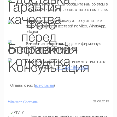
понравится букет, и Вы сообщите нам об этом в
течении 24 часов - мы бесплатно его поменяем.
Фотоконтроль.
По Вашему запросу отправим
фото заказа перед доставой по Viber, WhatsApp,
Telegram.
Бесплатная открытка.
Подарим фирменную
открытку и конверт из крафта.
Остались вопросы?
Оперативно ответим в чате
или по телефону:
+7 (495) 188-32-93
Отзывы о нас (
все отзывы
)
Whatsapp
Светлана
27.06.2019
Букет замечательный и доставили вовремя.