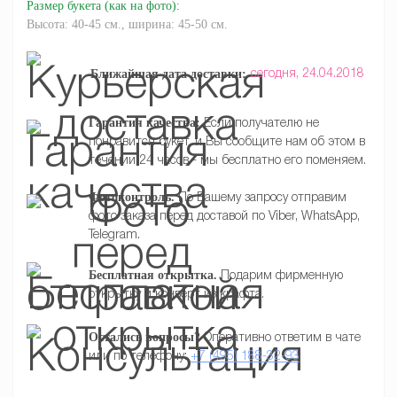
Размер букета
(как на фото)
:
Высота: 40-45 см., ширина: 45-50 см.
Ближайшая дата доставки:
сегодня,
24.04.2018
Гарантия качества:
Если получателю не
понравится букет, и Вы сообщите нам об этом в
течении 24 часов - мы бесплатно его поменяем.
Фотоконтроль.
По Вашему запросу отправим
фото заказа перед доставой по Viber, WhatsApp,
Telegram.
Бесплатная открытка.
Подарим фирменную
открытку и конверт из крафта.
Остались вопросы?
Оперативно ответим в чате
или по телефону:
+7 (495) 188-32-93