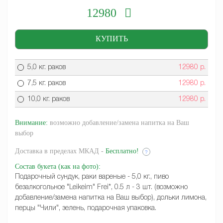
12980
5,0 кг. раков
12980
р.
7,5 кг. раков
12980
р.
10,0 кг. раков
12980
р.
Внимание:
возможно добавление/замена напитка на Ваш
выбор
Доставка
в пределах МКАД -
Бесплатно!
?
Состав букета
(как на фото)
:
Подарочный сундук, раки вареные - 5,0 кг., пиво
безалкогольное "Leikeim" Frei*, 0.5 л - 3 шт. (возможно
добавление/замена напитка на Ваш выбор), дольки лимона,
перцы "Чили", зелень, подарочная упаковка.