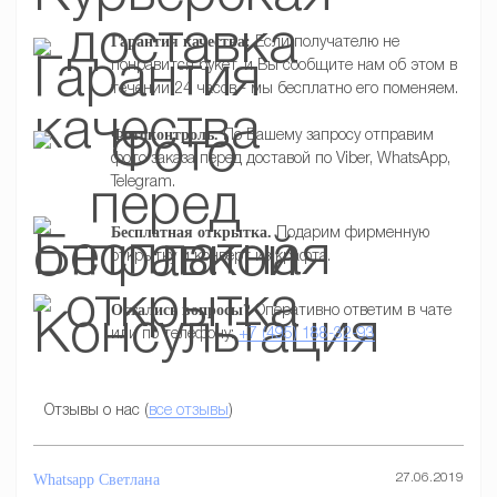
Гарантия качества:
Если получателю не
понравится букет, и Вы сообщите нам об этом в
течении 24 часов - мы бесплатно его поменяем.
Фотоконтроль.
По Вашему запросу отправим
фото заказа перед доставой по Viber, WhatsApp,
Telegram.
Бесплатная открытка.
Подарим фирменную
открытку и конверт из крафта.
Остались вопросы?
Оперативно ответим в чате
или по телефону:
+7 (495) 188-32-93
Отзывы о нас (
все отзывы
)
Whatsapp
Светлана
27.06.2019