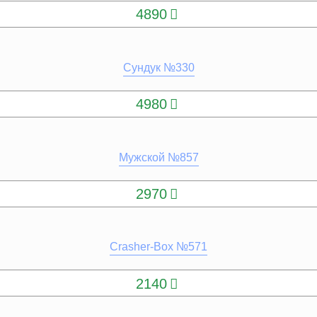
4890
Сундук №330
КУПИТЬ
4980
Мужской №857
КУПИТЬ
2970
Crasher-Box №571
КУПИТЬ
2140