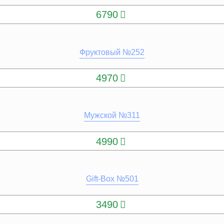
6790
Фруктовый №252
КУПИТЬ
4970
Мужской №311
КУПИТЬ
4990
Gift-Box №501
КУПИТЬ
3490