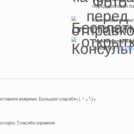
перед доставой по
Бесплатная откры
конверт из крафта
Остались вопросы
телефону:
+7 (495
ставили вовремя. Большое спасибо╮(. ❛ ᴗ ❛.)╭
осторге. Спасибо огромное