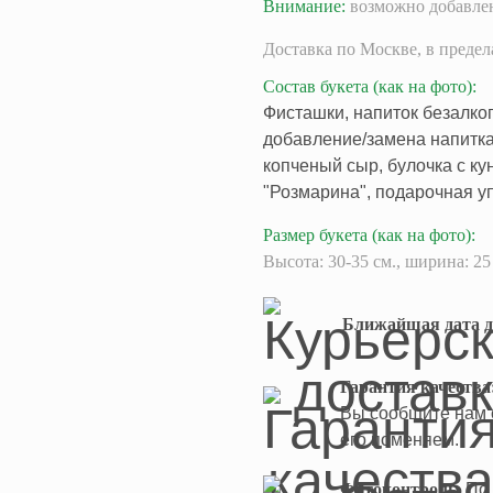
Внимание:
возможно добавлен
Доставка
по Москве,
в преде
Состав букета
(как на фото)
:
Фисташки, напиток безалког
добавление/замена напитка
копченый сыр, булочка с ку
"Розмарина", подарочная у
Размер букета
(как на фото)
:
Высота: 30-35 см., ширина: 25
Ближайшая дата д
Гарантия качества
Вы сообщите нам о
его поменяем.
Фотоконтроль.
По 