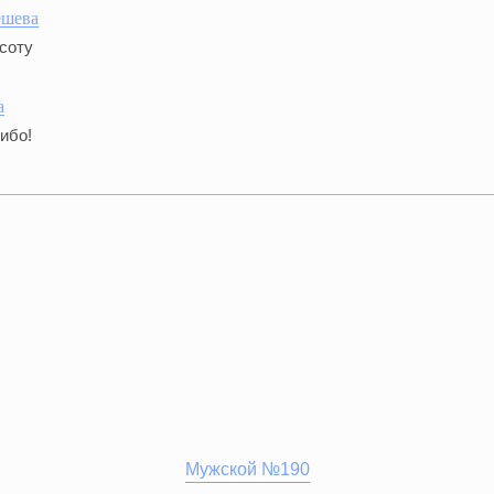
ешева
соту
a
ибо!
Мужской №190
КУПИТЬ