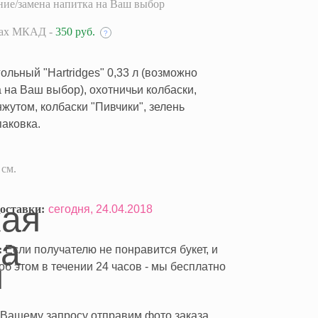
ие/замена напитка на Ваш выбор
лах МКАД -
350 руб.
?
ольный "Hartridges" 0,33 л (возможно
 на Ваш выбор), охотничьи колбаски,
нжутом, колбаски "Пивчики", зелень
паковка.
 см.
оставки:
сегодня,
24.04.2018
:
Если получателю не понравится букет, и
б этом в течении 24 часов - мы бесплатно
Вашему запросу отправим фото заказа